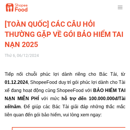
[TOÀN QUỐC] CÁC CÂU HỎI
THƯỜNG GẶP VỀ GÓI BẢO HIỂM TAI
NẠN 2025
Thứ 6, 06/12/2024
Tiếp nối chuỗi phúc lợi dành riêng cho Bác Tài, từ
01.12.2024
, ShopeeFood duy trì gói phúc lợi dành cho Tài
xế đang hoạt động cùng ShopeeFood với
BẢO HIỂM TAI
NẠN MIỄN PHÍ
với mức
hỗ trợ đến 100.000.000đ/Tài
xế/năm
. Để giúp các Bác Tài giải đáp những thắc mắc
liên quan đến gói bảo hiểm, vui lòng xem ngay: