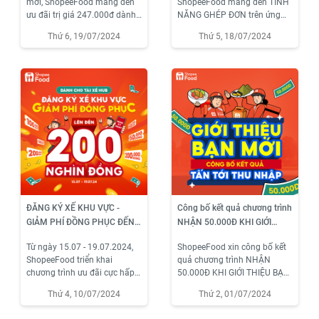
mới, ShopeeFood mang đến
ShopeeFood mang đến TÍNH
ưu đãi trị giá 247.000đ dành
NĂNG GHÉP ĐƠN trên ứng
cho các Bác Tài mới hoàn tất
dụng ShopeeFood Driver với
Thứ 6, 19/07/2024
Thứ 5, 18/07/2024
thủ tục đăng ký hợp tác sớm
nhiều cải tiến tích cực.
nhất trong thời gian từ ngày
22.07 - 26.07.2024.
ĐĂNG KÝ XẾ KHU VỰC -
Công bố kết quả chương trình
GIẢM PHÍ ĐỒNG PHỤC ĐẾN
NHẬN 50.000Đ KHI GIỚI
200.000Đ
THIỆU BẠN MỚI dành cho
Từ ngày 15.07 - 19.07.2024,
ShopeeFood xin công bố kết
các Tài xế tại các tỉnh Nam
ShopeeFood triển khai
quả chương trình NHẬN
Định, Hải Dương, Cao Lãnh,
chương trình ưu đãi cực hấp
50.000Đ KHI GIỚI THIỆU BẠN
Rạch Giá, Tuy Hòa.
dẫn “ĐĂNG KÝ XẾ KHU VỰC -
MỚI dành cho các Tài xế tại
Thứ 4, 10/07/2024
Thứ 2, 01/07/2024
GIẢM PHÍ ĐỒNG PHỤC ĐẾN
các tỉnh Nam Định, Hải
200.000Đ” dành cho Tài xế
Dương, Cao Lãnh, Rạch Giá,