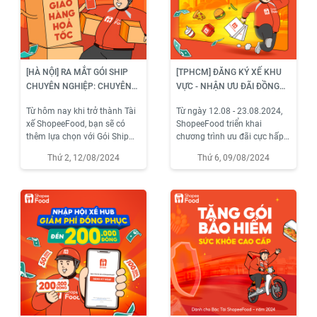
[HÀ NỘI] RA MẮT GÓI SHIP
[TPHCM] ĐĂNG KÝ XẾ KHU
CHUYÊN NGHIỆP: CHUYÊN
VỰC - NHẬN ƯU ĐÃI ĐỒNG
NHẬN ĐƠN SHIP – NHẬN
PHỤC 180.000Đ
Từ hôm nay khi trở thành Tài
Từ ngày 12.08 - 23.08.2024,
THU NHẬP CAO
xế ShopeeFood, bạn sẽ có
ShopeeFood triển khai
thêm lựa chọn với Gói Ship
chương trình ưu đãi cực hấp
chuyên nghiệp – một mô
dẫn “ĐĂNG KÝ XẾ KHU VỰC -
Thứ 2, 12/08/2024
Thứ 6, 09/08/2024
hình mới toanh và cực kỳ hấp
NHẬN ƯU ĐÃI ĐỒNG PHỤC
dẫn dành cho những Bác Tài
180.000Đ” dành cho Tài xế
yêu thích giao các đơn hàng
đăng ký mô hình hoạt động
hỏa tốc, tiết kiệm thời gian và
theo khu vực HUB hoàn tất
tối ưu thu nhập.
thủ tục sớm nhất tại TPHCM.