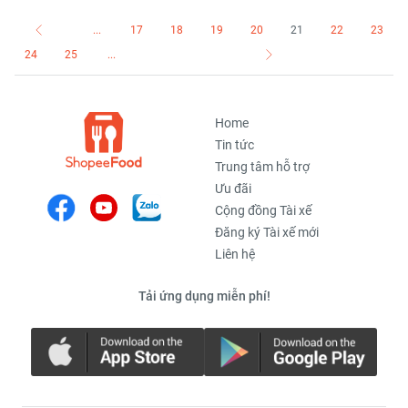
đăng ký mô hình hoạt động
Tuy Hòa.
theo khu vực HUB & hoàn tất
...
17
18
19
20
21
22
23
thủ tục sớm nhất tại TPHCM
24
25
...
và Hà Nội.
Home
Tin tức
Trung tâm hỗ trợ
Ưu đãi
Cộng đồng Tài xế
Đăng ký Tài xế mới
Liên hệ
Tải ứng dụng miễn phí!