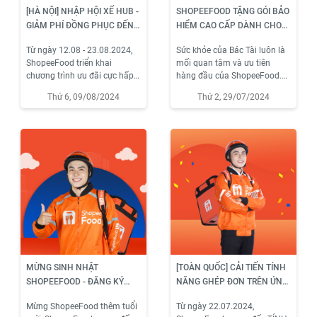
[HÀ NỘI] NHẬP HỘI XẾ HUB -
SHOPEEFOOD TẶNG GÓI BẢO
GIẢM PHÍ ĐỒNG PHỤC ĐẾN
HIỂM CAO CẤP DÀNH CHO
200.000Đ
TÀI XẾ TIÊU BIỂU GIỮA NĂM
Từ ngày 12.08 - 23.08.2024,
Sức khỏe của Bác Tài luôn là
2024
ShopeeFood triển khai
mối quan tâm và ưu tiên
chương trình ưu đãi cực hấp
hàng đầu của ShopeeFood.
dẫn “NHẬP HỘI XẾ HUB -
Vì vậy, để vinh danh 122 Tài
Thứ 6, 09/08/2024
Thứ 2, 29/07/2024
GIẢM PHÍ ĐỒNG PHỤC ĐẾN
xế tiêu biểu theo thành tích
200.000Đ” dành cho Tài xế
hoạt động từ tháng 1.2024 -
đăng ký mô hình hoạt động
6.2024, ShopeeFood sẽ dành
theo khu vực HUB & hoàn tất
tặng gói BẢO HIỂM SỨC
thủ tục sớm nhất tại Hà Nội.
KHỎE CAO CẤP với những
quyền lợi đặc biệt như một
phần quà nhỏ tri ân những
đóng góp của các Bác Tài
MỪNG SINH NHẬT
[TOÀN QUỐC] CẢI TIẾN TÍNH
SHOPEEFOOD - ĐĂNG KÝ
NĂNG GHÉP ĐƠN TRÊN ỨNG
NGAY NHẬN ƯU ĐÃI ĐẾN
DỤNG SHOPEEFOOD DRIVER
Mừng ShopeeFood thêm tuổi
Từ ngày 22.07.2024,
247.000Đ