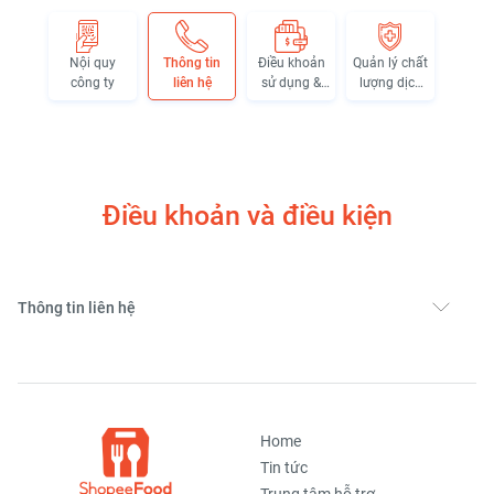
Nội quy
Thông tin
Điều khoản
Quản lý chất
công ty
liên hệ
sử dụng &
lượng dịch
Chính sách
vụ
bảo mật
Điều khoản và điều kiện
Thông tin liên hệ
Home
Tin tức